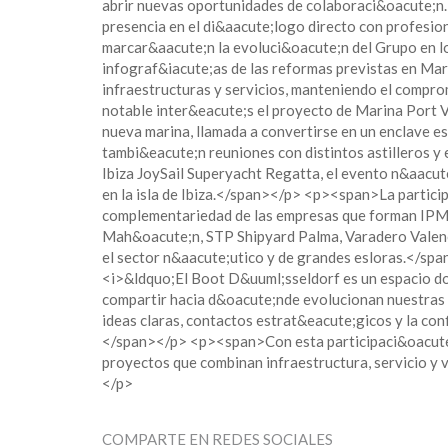
abrir nuevas oportunidades de colaboraci&oacute;
presencia en el di&aacute;logo directo con profesi
marcar&aacute;n la evoluci&oacute;n del Grupo en 
infograf&iacute;as de las reformas previstas en Mar
infraestructuras y servicios, manteniendo el compro
notable inter&eacute;s el proyecto de Marina Port Va
nueva marina, llamada a convertirse en un enclave 
tambi&eacute;n reuniones con distintos astilleros y 
Ibiza JoySail Superyacht Regatta, el evento n&aacut
en la isla de Ibiza.</span></p> <p><span>La partici
complementariedad de las empresas que forman IPM-
Mah&oacute;n, STP Shipyard Palma, Varadero Valenci
el sector n&aacute;utico y de grandes esloras.</s
<i>&ldquo;El Boot D&uuml;sseldorf es un espacio don
compartir hacia d&oacute;nde evolucionan nuestras 
ideas claras, contactos estrat&eacute;gicos y la co
</span></p> <p><span>Con esta participaci&oacute;
proyectos que combinan infraestructura, servicio y 
</p>
COMPARTE EN REDES SOCIALES