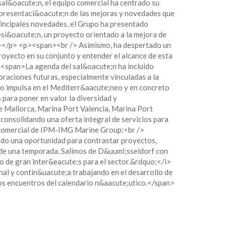
&oacute;n, el equipo comercial ha centrado su
 presentaci&oacute;n de las mejoras y novedades que
incipales novedades, el Grupo ha presentado
esi&oacute;n, un proyecto orientado a la mejora de
pan></p> <p><span><br /> Asimismo, ha despertado un
proyecto en su conjunto y entender el alcance de esta
><span>La agenda del sal&oacute;n ha incluido
oraciones futuras, especialmente vinculadas a la
po impulsa en el Mediterr&aacute;neo y en concreto
para poner en valor la diversidad y
 Mallorca, Marina Port Valencia, Marina Port
onsolidando una oferta integral de servicios para
 comercial de IPM-IMG Marine Group:<br />
ido una oportunidad para contrastar proyectos,
 de una temporada. Salimos de D&uuml;sseldorf con
o de gran inter&eacute;s para el sector.&rdquo;</i>
l y contin&uacute;a trabajando en el desarrollo de
mos encuentros del calendario n&aacute;utico.</span>