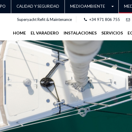
MEDIOAMBIENTE
MED
UPO
CALIDAD Y SEGURIDAD
Superyacht Refit & Maintenance
+34 971 806 755
HOME
EL VARADERO
INSTALACIONES
SERVICIOS
E