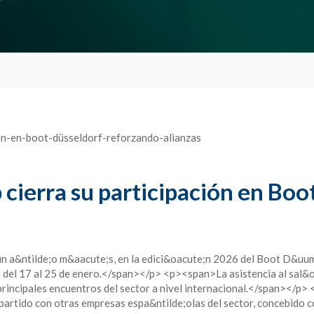
ierra su participación en Boo
&ntilde;o m&aacute;s, en la edici&oacute;n 2026 del Boot D&uuml;s
a del 17 al 25 de enero.</span></p> <p><span>La asistencia al sal&o
principales encuentros del sector a nivel internacional.</span></
partido con otras empresas espa&ntilde;olas del sector, concebido 