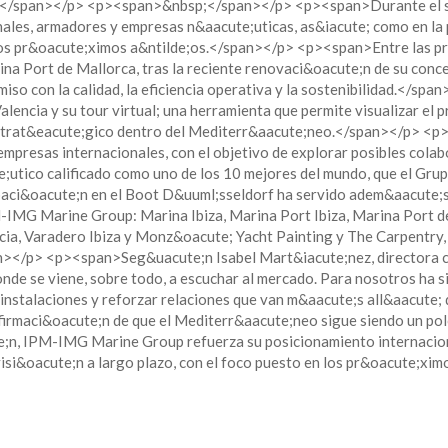
n.</span></p> <p><span>&nbsp;</span></p> <p><span>Durante el sal
onales, armadores y empresas n&aacute;uticas, as&iacute; como en la
los pr&oacute;ximos a&ntilde;os.</span></p> <p><span>Entre las pr
ina Port de Mallorca, tras la reciente renovaci&oacute;n de su conc
miso con la calidad, la eficiencia operativa y la sostenibilidad.</s
lencia y su tour virtual; una herramienta que permite visualizar el 
estrat&eacute;gico dentro del Mediterr&aacute;neo.</span></p> <p
empresas internacionales, con el objetivo de explorar posibles colab
e;utico calificado como uno de los 10 mejores del mundo, que el Gru
paci&oacute;n en el Boot D&uuml;sseldorf ha servido adem&aacute;s 
IMG Marine Group: Marina Ibiza, Marina Port Ibiza, Marina Port de
a, Varadero Ibiza y Monz&oacute; Yacht Painting y The Carpentry, c
pan></p> <p><span>Seg&uacute;n Isabel Mart&iacute;nez, directora
de se viene, sobre todo, a escuchar al mercado. Para nosotros ha s
instalaciones y reforzar relaciones que van m&aacute;s all&aacute;
nfirmaci&oacute;n de que el Mediterr&aacute;neo sigue siendo un pol
n, IPM-IMG Marine Group refuerza su posicionamiento internaciona
visi&oacute;n a largo plazo, con el foco puesto en los pr&oacute;xi