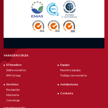
VARADERO IBIZA
El Varadero
Equipo
Sobre nosotros
Nuestro equipo
IPM-Group
Trabaja con nosotros
Servicios
Instalaciones
Recepción
Contacto
Marineria
Concierge