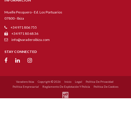
INFORMACIÓN
Muelle Pesquero - Ed. Los Portuarios
07800 - Ibiza
+34 971 806 755
+34 971 80 68 36
info@varaderoibiza.com
STAY CONNECTED
Varadero Ibiza
Copyright © 2026
Inicio
Legal
Política De Privacidad
Política Empresarial
Reglamento De Explotación Y Policía
Política De Cookies